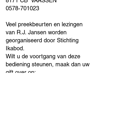
8171 CB VAASSEN
0578-701023
Veel preekbeurten en lezingen
van R.J. Jansen worden
georganiseerd door Stichting
Ikabod.
Wilt u de voortgang van deze
bediening steunen, maak dan uw
gift over op:
NL98RABO
0341930857
t.n.v.
Stichting Ikabod
De blinkende Morgenster - preken van kand.
R.J. Jansen