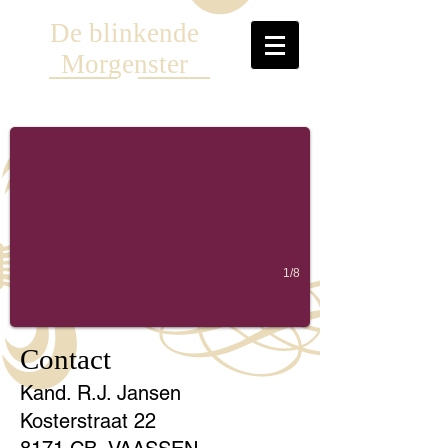
De blinkende
Morgenster
‘Als u in alles verwarring ziet ontstaan…en vijanden midden in de kerk z
1/8
Contact
Kand. R.J. Jansen
Kosterstraat 22